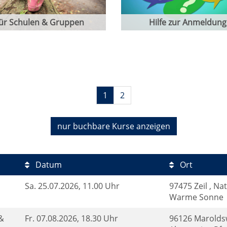
ür Schulen & Gruppen
Hilfe zur Anmeldung
1
2
nur buchbare
Kurse anzeigen
Datum
Ort
Sa.
25.07.2026, 11.00 Uhr
97475 Zeil , N
Warme Sonne
&
Fr.
07.08.2026, 18.30 Uhr
96126 Marolds