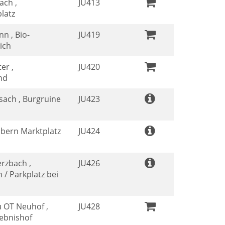
ach ,
JU413
latz
n , Bio-
JU419
ich
er ,
JU420
nd
sach , Burgruine
JU423
Ebern Marktplatz
JU424
rzbach ,
JU426
/ Parkplatz bei
 OT Neuhof ,
JU428
lebnishof