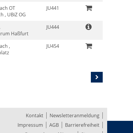
ach OT
JU441
h , UBiZ OG
,
JU444
trum Haßfurt
ach ,
JU454
latz
Kontakt
Newsletteranmeldung
Impressum
AGB
Barrierefreiheit