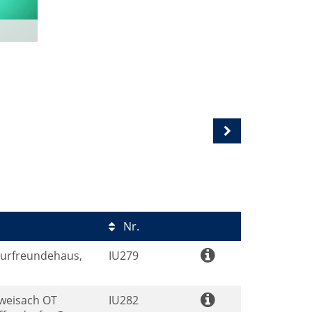
Nr.
aturfreundehaus,
IU279
weisach OT
IU282