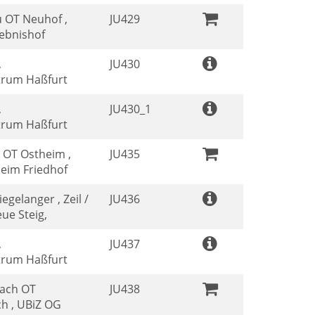
 OT Neuhof ,
JU429
lebnishof
,
JU430
trum Haßfurt
,
JU430_1
trum Haßfurt
 OT Ostheim ,
JU435
eim Friedhof
egelanger , Zeil /
JU436
ue Steig,
,
JU437
trum Haßfurt
ach OT
JU438
h , UBiZ OG