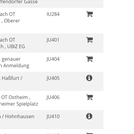
affendorfer Gasse
ach OT
IU284
 , Oberer
ach OT
JU401
h , UBiZ EG
, genauer
JU404
ch Anmeldung
 Haßfurt /
JU405
 OT Ostheim ,
JU406
heimer Spielplatz
h / Hohnhausen
JU410