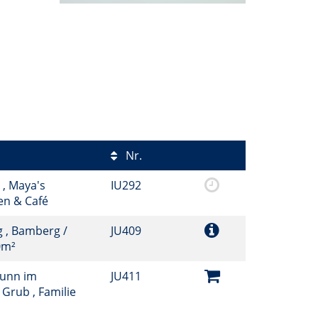
Nr.
, Maya's
IU292
en & Café
 , Bamberg /
JU409
0m²
unn im
JU411
 Grub , Familie