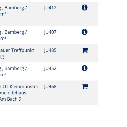
 , Bamberg /
JU412
0m²
 , Bamberg /
JU407
0m²
nauer Treffpunkt
JU485
ng
 , Bamberg /
JU452
0m²
h OT Kleinmünster
JU468
Gemeindehaus
 Am Bach 9