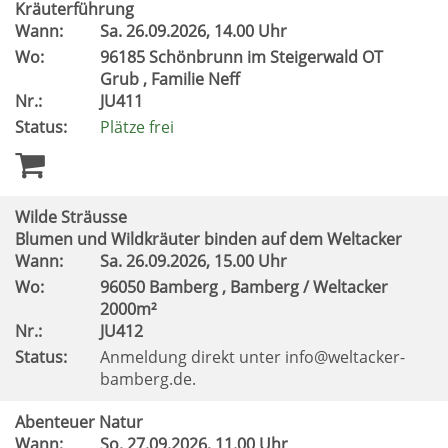
Kräuterführung
Wann:
Sa.
26.09.2026, 14.00 Uhr
Wo:
96185 Schönbrunn im Steigerwald OT
Grub , Familie Neff
Nr.:
JU411
Status:
Plätze frei
Wilde Sträusse
Blumen und Wildkräuter binden auf dem Weltacker
Wann:
Sa.
26.09.2026, 15.00 Uhr
Wo:
96050 Bamberg , Bamberg / Weltacker
2000m²
Nr.:
JU412
Status:
Anmeldung direkt unter info@weltacker-
bamberg.de.
Abenteuer Natur
Wann:
So.
27.09.2026, 11.00 Uhr