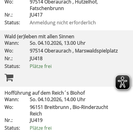
Wo:
97514 Oberaurach , Hutzelhof,
Fatschenbrunn
Nr.:
JU417
Status:
Anmeldung nicht erforderlich
Wald (er)leben mit allen Sinnen
Wann:
So.
04.10.2026, 13.00 Uhr
Wo:
97514 Oberaurach , Marswaldspielplatz
Nr.:
JU418
Status:
Plätze frei
Hofführung auf dem Reich´s Biohof
Wann:
So.
04.10.2026, 14.00 Uhr
Wo:
96151 Breitbrunn , Bio-Rinderzucht
Reich
Nr.:
JU419
Status:
Plätze frei