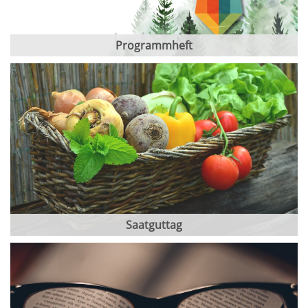
Programmheft
Saatguttag