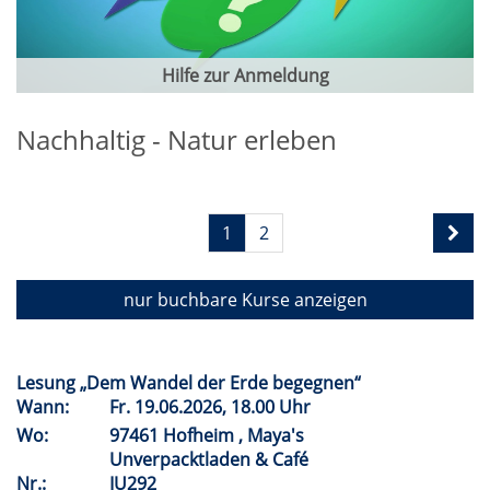
Hilfe zur Anmeldung
Nachhaltig - Natur erleben
1
2
nur buchbare
Kurse anzeigen
Lesung „Dem Wandel der Erde begegnen“
Wann:
Fr.
19.06.2026, 18.00 Uhr
Wo:
97461 Hofheim , Maya's
Unverpacktladen & Café
Nr.:
IU292