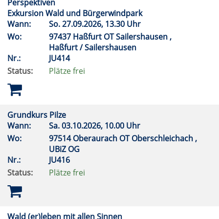
Perspektiven
Exkursion Wald und Bürgerwindpark
Wann:
So.
27.09.2026, 13.30 Uhr
Wo:
97437 Haßfurt OT Sailershausen ,
Haßfurt / Sailershausen
Nr.:
JU414
Status:
Plätze frei
Grundkurs Pilze
Wann:
Sa.
03.10.2026, 10.00 Uhr
Wo:
97514 Oberaurach OT Oberschleichach ,
UBiZ OG
Nr.:
JU416
Status:
Plätze frei
Wald (er)leben mit allen Sinnen