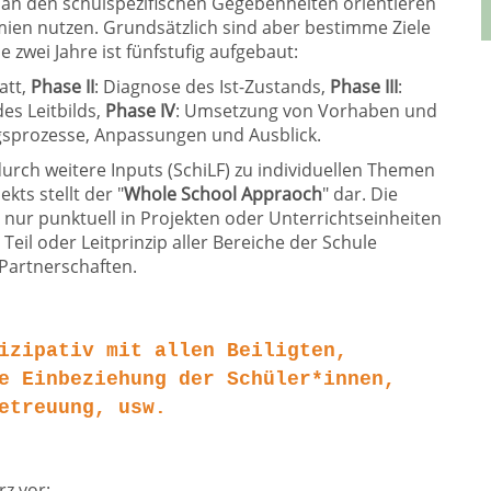
 an den schulspezifischen Gegebenheiten orientieren
ien nutzen. Grundsätzlich sind aber bestimme Ziele
 zwei Jahre ist fünfstufig aufgebaut:
att,
Phase II
: Diagnose des Ist-Zustands,
Phase III
:
es Leitbilds,
Phase IV
: Umsetzung von Vorhaben und
ngsprozesse, Anpassungen und Ausblick.
urch weitere Inputs (SchiLF) zu individuellen Themen
kts stellt der "
Whole School Appraoch
" dar. Die
nur punktuell in Projekten oder Unterrichtseinheiten
 Teil oder Leitprinzip aller Bereiche der Schule
Partnerschaften.
izipativ mit allen Beiligten,
e Einbeziehung der Schüler*innen,
etreuung, usw.
rz vor: