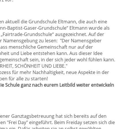
en aktuell die Grundschule Eltmann, die auch eine
ann-Baptist-Gaser-Grundschule“ Eltmann wurde als
 „Fairtrade-Grundschule“ ausgezeichnet. Auf der
der Namensgebung zu lesen: "Der Namensgeber
 dass menschliche Gemeinschaft nur auf der
heit und Liebe entstehen kann. Aus dieser Idee
gemeinschaft sein, in der sich jeder wohl fühlen kann.
HRHEIT, SCHÖNHEIT UND LIEBE."
ess für mehr Nachhaltigkeit, neue Aspekte in der
en für alle zu starten!
die Schule ganz nach eurem Leitbild weiter entwickeln
fener Ganztagsbetreuung hat sich bereits auf den
n "Frei Day" eingeführt. Beim Freiday setzen sich die
ma ein. Dafür arbeiten sie an selbst gewählten