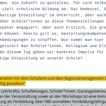
den, die Zukunft zu gestalten, für sich selb
 zielt schulische Bildung ab. Das bedeutet, 
haltige Entwicklung“ im Unterricht, aber auc
üher Schüler*innen an diese Themenstellungen
später engagiert, aber auch kritisch, die gr
n können. Hierzu gilt es, Gestaltungskompete
nbedingungen zu schaffen. Wie nimmt man hier
geistert man Schüler*innen, Kollegium und El
An diesem Tag geben wir konkrete Impulse für
tige Entwicklung an unserer Schule?
operation mit dem Schulamt und dem Regionalmanagement L
ig gestalten!"
 Lehrkräfte, Schulleitungen, Schüler*innen, Ganztagsbetreu
e an der Veranstaltung sowie an den Workshops ist eine An
igung als Fortbildung über FIBS anmelden: Fortbildungslehr