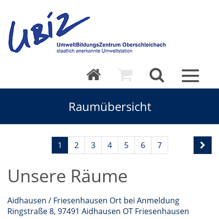
Toggle
navigat
Raumübersicht
1
2
3
4
5
6
7
Unsere Räume
Aidhausen / Friesenhausen Ort bei Anmeldung
Ringstraße 8, 97491 Aidhausen OT Friesenhausen