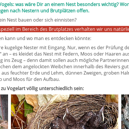
s Vogels: was wäre Dir an einem Nest besonders wichtig? W
ugen nach Nestern und Brutplätzen offen.
ein Nest bauen oder sich einnisten?
 speziell im Bereich des Brutplatzes verhalten wir uns natürl
ehen kann und wo man es entdecken könnte:
e kugelige Nester mit Eingang. Nur, wenn es der Prüfung d
 an – es kleidet das Nest mit Federn, Moos oder Haaren au
htig ins Zeug – denn damit sollen auch mögliche Partnerinn
chen dem angelockten Weibchen innerhalb des Reviers gute
 aus feuchter Erde und Lehm, dünnen Zweigen, groben Hal
b und Moos für den Aufbau.
zu Vogelart völlig unterschiedlich sein: