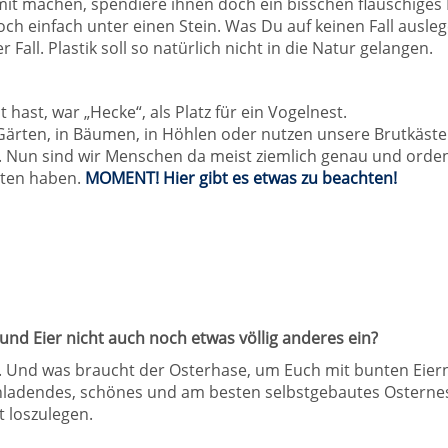
it machen, spendiere ihnen doch ein bisschen flauschiges 
 einfach unter einen Stein. Was Du auf keinen Fall auslegen 
r Fall. Plastik soll so natürlich nicht in die Natur gelangen.
 hast, war „Hecke“, als Platz für ein Vogelnest.
 Gärten, in Bäumen, in Höhlen oder nutzen unsere Brutkäste
. Nun sind wir Menschen da meist ziemlich genau und orden
tten haben.
MOMENT! Hier gibt es etwas zu beachten!
 und Eier nicht auch noch etwas völlig anderes ein?
. Und was braucht der Osterhase, um Euch mit bunten Eiern
ladendes, schönes und am besten selbstgebautes Osternest.
 loszulegen.