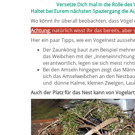
Versetze Dich mal in die Rolle de
Haltet bei Eurem nächsten Spaziergang die A
Wo könnt ihr überall beobachten, dass Vögel 
Achtung
:
natürlich wisst ihr das bereits, aber
Hier ein paar Tipps, wie ein Vogelnest auss
Der Zaunkönig baut zum Beispiel mehrer
das Weibchen mit der „Inneneinrichtung“
verantwortlich, legen sie sich meist ric
Bei den Amseln hingegen zeigt das Männ
sich das Amselweibchen an den Nestbau
und dünne Halme, kleinen Zweigen, Lau
Auch der Platz für das Nest kann von Vogelart 