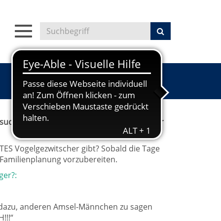
Toggle
navigation
u suchen und schon steht der Frühling wieder
TES Vogelgezwitscher gibt? Sobald die Tage
 Familienplanung vorzubereiten.
ger?:
m dazu, anderen Amsel-Männchen zu sagen
!!!“